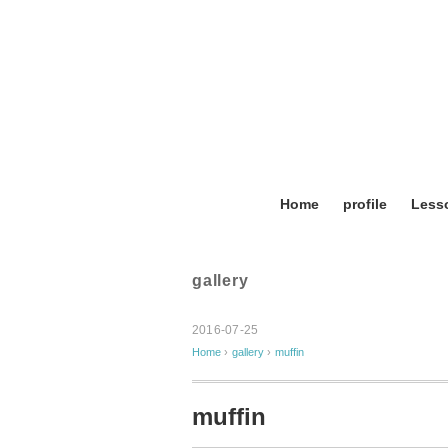
Home
profile
Les
gallery
2016-07-25
Home
›
gallery
›
muffin
muffin